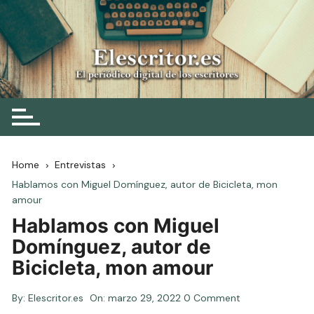
Skip
to
content
Elescritor.es
El periódico digital de los escritores
Home
Entrevistas
Hablamos con Miguel Domínguez, autor de Bicicleta, mon
amour
Hablamos con Miguel
Domínguez, autor de
Bicicleta, mon amour
By:
Elescritor.es
On:
marzo 29, 2022
0 Comment