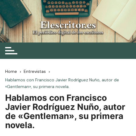
Skip
to
content
Elescritor.es
El periódico digital de los escritores
Home
Entrevistas
Hablamos con Francisco Javier Rodríguez Nuño, autor de
«Gentleman», su primera novela.
Hablamos con Francisco
Javier Rodríguez Nuño, autor
de «Gentleman», su primera
novela.