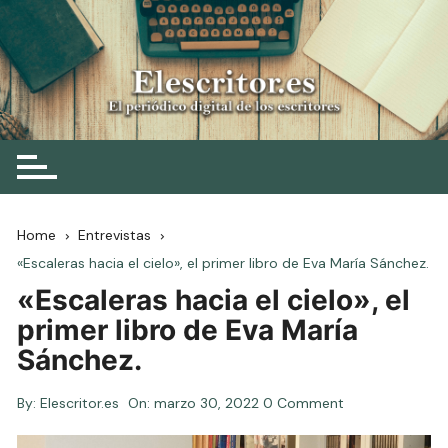
Skip
to
content
Elescritor.es
El periódico digital de los escritores
Home
Entrevistas
«Escaleras hacia el cielo», el primer libro de Eva María Sánchez.
«Escaleras hacia el cielo», el
primer libro de Eva María
Sánchez.
By:
Elescritor.es
On:
marzo 30, 2022
0 Comment