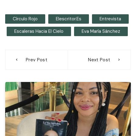
Círculo Rojo
Elescritor.es
Entrevista
Escaleras Hacia El Cielo
Eva María Sánchez
Navegación
Prev Post
Next Post
de
entradas