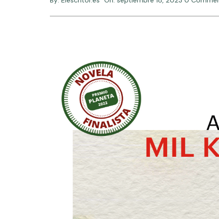
By:
Elescritor.es
On:
septiembre 18, 2023
0 Comme