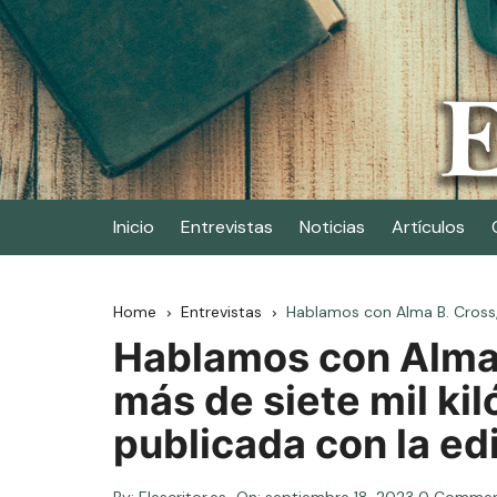
Skip
to
content
Elescritor.es
El periódico digital de los escritores
Inicio
Entrevistas
Noticias
Artículos
Home
Entrevistas
Hablamos con Alma B. Cross, 
Hablamos con Alma 
más de siete mil ki
publicada con la edi