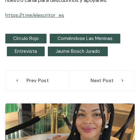
nuestro canal para descubrirlos y apoyarles.
https://t.me/elescritor_es
Círculo Rojo
Comiéndose Las Meninas
Entrevista
Jaume Bosch Jurado
Navegación
Prev Post
Next Post
de
entradas