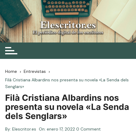
Skip
to
content
Elescritor.es
El periódico digital de los escritores
Home
Entrevistas
Filà Cristiana Albardins nos presenta su novela «La Senda dels
Senglars»
Filà Cristiana Albardins nos
presenta su novela «La Senda
dels Senglars»
By:
Elescritor.es
On:
enero 17, 2022
0 Comment