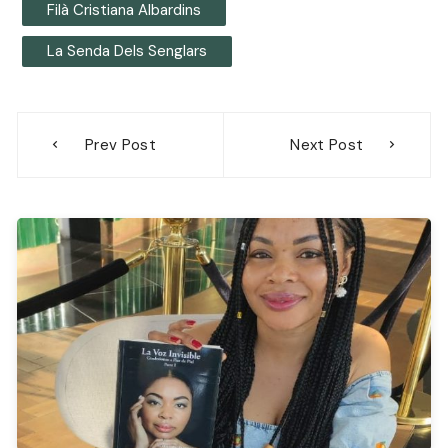
Filà Cristiana Albardins
La Senda Dels Senglars
Navegación
Prev Post
Next Post
de
entradas