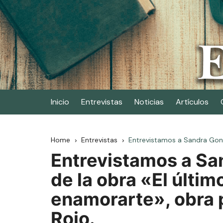
Skip
to
content
Elescritor.es
El periódico digital de los escritores
Inicio
Entrevistas
Noticias
Artículos
Home
Entrevistas
Entrevistamos a Sandra Gonzá
Entrevistamos a Sa
de la obra «El últim
enamorarte», obra 
Rojo.