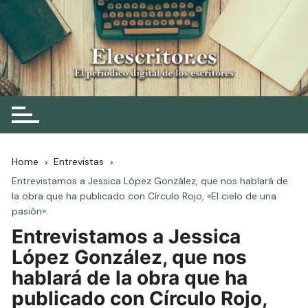
Skip
to
content
Elescritor.es
El periódico digital de los escritores
Home
Entrevistas
Entrevistamos a Jessica López González, que nos hablará de
la obra que ha publicado con Círculo Rojo, «El cielo de una
pasión».
Entrevistamos a Jessica
López González, que nos
hablará de la obra que ha
publicado con Círculo Rojo,