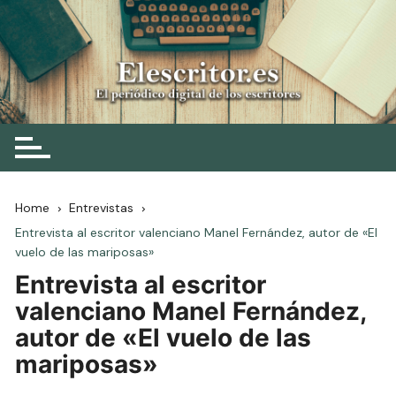
Skip
to
content
Elescritor.es
El periódico digital de los escritores
Home
Entrevistas
Entrevista al escritor valenciano Manel Fernández, autor de «El
vuelo de las mariposas»
Entrevista al escritor
valenciano Manel Fernández,
autor de «El vuelo de las
mariposas»