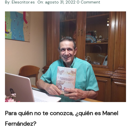
By:
Elescritor.es
On:
agosto 31, 2022
0 Comment
Para quién no te conozca, ¿quién es Manel
Fernández?