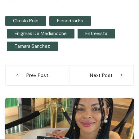
Círculo Rojo
Elescritor.es
Enigmas De Medianoche
Entrevista
Tamara Sanchez
Navegación
Prev Post
Next Post
de
entradas