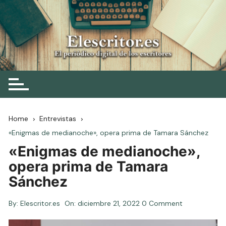
Skip
to
content
Elescritor.es
El periódico digital de los escritores
Home
Entrevistas
«Enigmas de medianoche», opera prima de Tamara Sánchez
«Enigmas de medianoche»,
opera prima de Tamara
Sánchez
By:
Elescritor.es
On:
diciembre 21, 2022
0 Comment