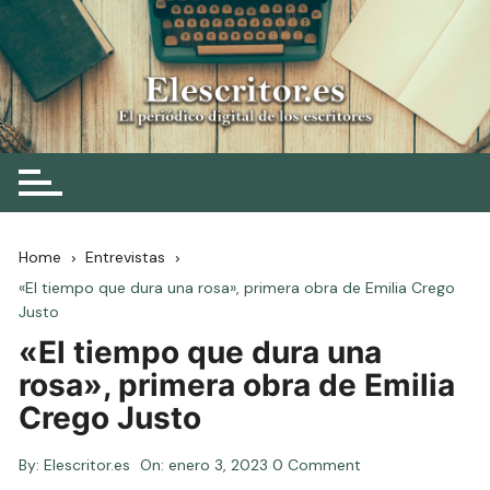
Skip
to
content
Elescritor.es
El periódico digital de los escritores
Home
Entrevistas
«El tiempo que dura una rosa», primera obra de Emilia Crego
Justo
«El tiempo que dura una
rosa», primera obra de Emilia
Crego Justo
By:
Elescritor.es
On:
enero 3, 2023
0 Comment