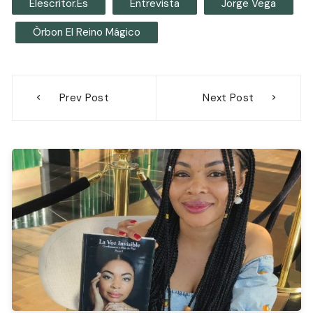
Elescritor.es
Entrevista
Jorge Vega
Òrbon El Reino Mágico
Navegación
Prev Post
Next Post
de
entradas