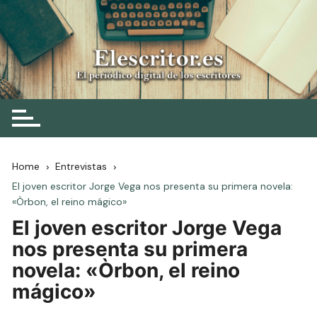
Skip
to
content
Elescritor.es
El periódico digital de los escritores
Home
Entrevistas
El joven escritor Jorge Vega nos presenta su primera novela:
«Òrbon, el reino mágico»
El joven escritor Jorge Vega
nos presenta su primera
novela: «Òrbon, el reino
mágico»