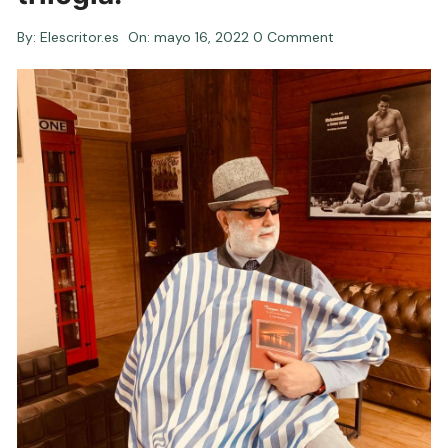
By:
Elescritor.es
On:
mayo 16, 2022
0 Comment