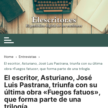
Skip
to
content
Elescritor.es
El periódico digital de los escritores
Home
Entrevistas
El escritor, Asturiano, José Luis Pastrana, triunfa con su última
obra «Fuegos fatuos», que forma parte de una trilogía.
El escritor, Asturiano, José
Luis Pastrana, triunfa con su
última obra «Fuegos fatuos»,
que forma parte de una
trilogía.