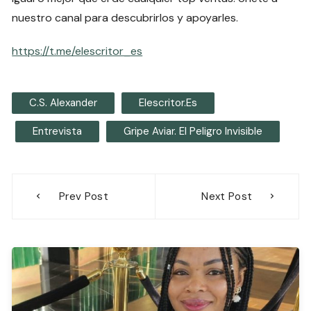
nuestro canal para descubrirlos y apoyarles.
https://t.me/elescritor_es
C.S. Alexander
Elescritor.es
Entrevista
Gripe Aviar. El Peligro Invisible
Navegación
Prev Post
Next Post
de
entradas