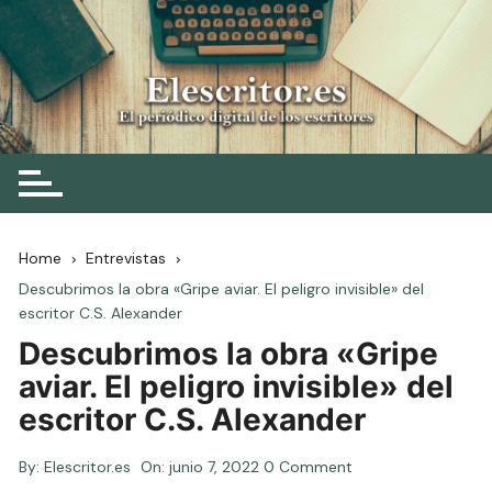
Skip
to
content
Elescritor.es
El periódico digital de los escritores
Home
Entrevistas
Descubrimos la obra «Gripe aviar. El peligro invisible» del
escritor C.S. Alexander
Descubrimos la obra «Gripe
aviar. El peligro invisible» del
escritor C.S. Alexander
By:
Elescritor.es
On:
junio 7, 2022
0 Comment