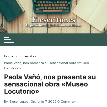
Skip
to
content
Elescritor.es
El periódico digital de los escritores
Home
Entrevistas
Paola Vañó, nos presenta su sensacional obra «Museo
Locutorio»
Paola Vañó, nos presenta su
sensacional obra «Museo
Locutorio»
By:
Elescritor.es
On:
junio 7, 2022
0 Comment