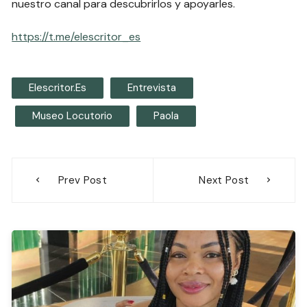
nuestro canal para descubrirlos y apoyarles.
https://t.me/elescritor_es
Elescritor.es
Entrevista
Museo Locutorio
Paola
Navegación
Prev Post
Next Post
de
entradas