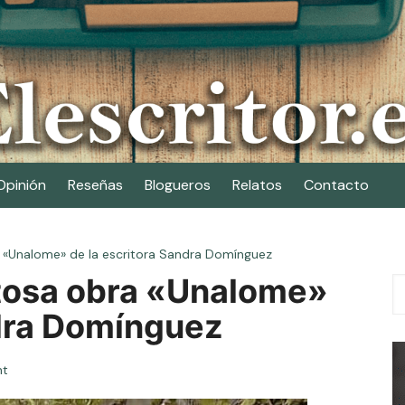
Opinión
Reseñas
Blogueros
Relatos
Contacto
 «Unalome» de la escritora Sandra Domínguez
tosa obra «Unalome»
ndra Domínguez
t