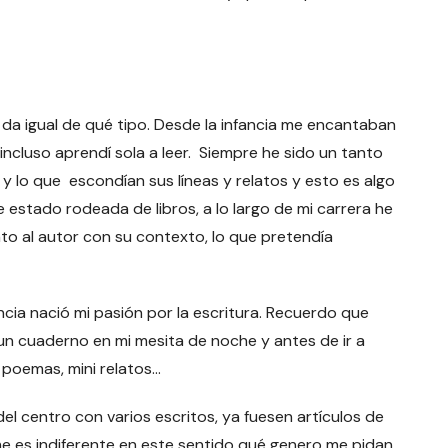
, da igual de qué tipo. Desde la infancia me encantaban
 incluso aprendí sola a leer. Siempre he sido un tanto
s y lo que escondían sus líneas y relatos y esto es algo
e estado rodeada de libros, a lo largo de mi carrera he
nto al autor con su contexto, lo que pretendía
ancia nació mi pasión por la escritura. Recuerdo que
 un cuaderno en mi mesita de noche y antes de ir a
, poemas, mini relatos…
del centro con varios escritos, ya fuesen artículos de
e me es indiferente en este sentido qué genero me pidan