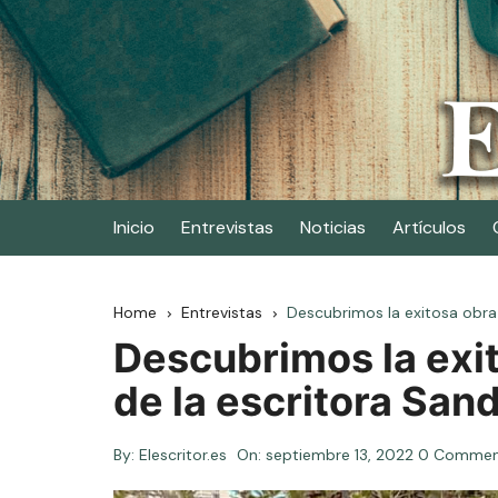
Skip
to
content
Elescritor.es
El periódico digital de los escritores
Inicio
Entrevistas
Noticias
Artículos
Home
Entrevistas
Descubrimos la exitosa obra
Descubrimos la exi
de la escritora Sa
By:
Elescritor.es
On:
septiembre 13, 2022
0 Commen