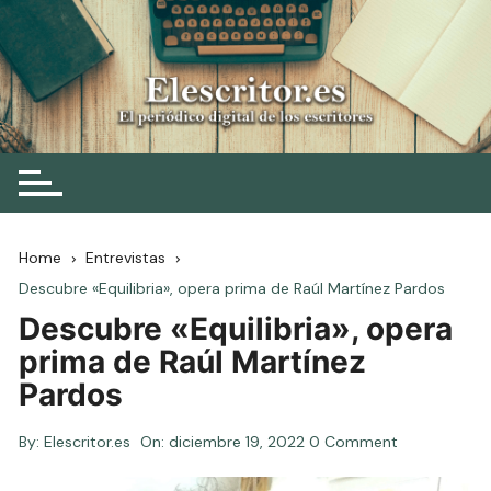
Skip
to
content
Elescritor.es
El periódico digital de los escritores
Home
Entrevistas
Descubre «Equilibria», opera prima de Raúl Martínez Pardos
Descubre «Equilibria», opera
prima de Raúl Martínez
Pardos
By:
Elescritor.es
On:
diciembre 19, 2022
0 Comment