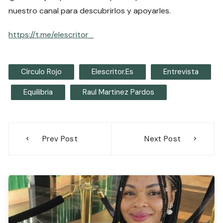
nuestro canal para descubrirlos y apoyarles.
https://t.me/elescritor_
Círculo Rojo
Elescritor.es
Entrevista
Equilibria
Raul Martinez Pardos
Navegación
Prev Post
Next Post
de
entradas