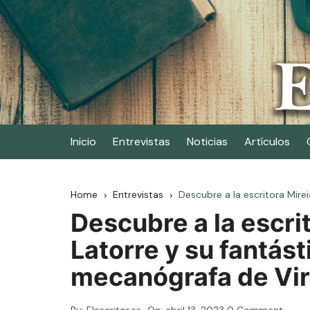
Skip
to
content
Elescritor.es
El periódico digital de los escritores
Inicio
Entrevistas
Noticias
Artículos
Home
Entrevistas
Descubre a la escritora Mire
Descubre a la escri
Latorre y su fantást
mecanógrafa de Vir