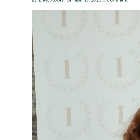
By:
Elescritor.es
On:
abril 13, 2023
0 Comment