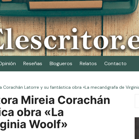
Opinión
Reseñas
Blogueros
Relatos
Contacto
ia Corachán Latorre y su fantástica obra «La mecanógrafa de Virgini
tora Mireia Corachán
ica obra «La
ginia Woolf»