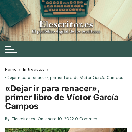
Skip
to
content
Elescritor.es
El periódico digital de los escritores
Home
Entrevistas
«Dejar ir para renacer», primer libro de Víctor García Campos
«Dejar ir para renacer»,
primer libro de Víctor García
Campos
By:
Elescritor.es
On:
enero 10, 2022
0 Comment