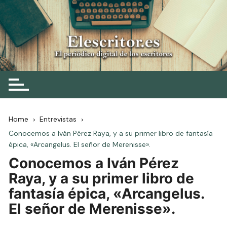
Skip
to
content
Elescritor.es
El periódico digital de los escritores
Home
Entrevistas
Conocemos a Iván Pérez Raya, y a su primer libro de fantasía
épica, «Arcangelus. El señor de Merenisse».
Conocemos a Iván Pérez
Raya, y a su primer libro de
fantasía épica, «Arcangelus.
El señor de Merenisse».