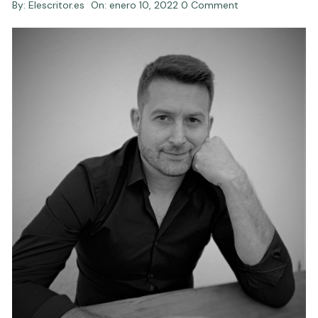
By:
Elescritor.es
On:
enero 10, 2022
0 Comment