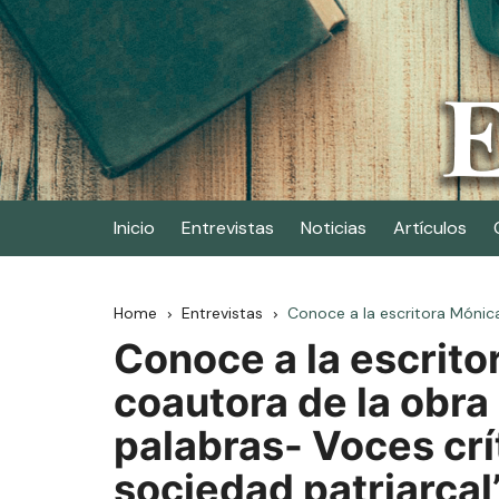
Skip
to
content
Elescritor.es
El periódico digital de los escritores
Inicio
Entrevistas
Noticias
Artículos
Home
Entrevistas
Conoce a la escritora Mónica
Conoce a la escrito
coautora de la obra
palabras- Voces crí
sociedad patriarcal