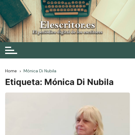
Skip
to
content
Elescritor.es
El periódico digital de los escritores
Home
Mónica Di Nubila
Etiqueta:
Mónica Di Nubila