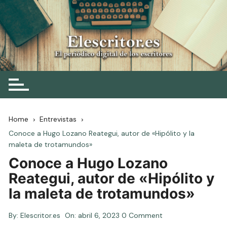
Skip
to
content
Elescritor.es
El periódico digital de los escritores
Home
Entrevistas
Conoce a Hugo Lozano Reategui, autor de «Hipólito y la
maleta de trotamundos»
Conoce a Hugo Lozano
Reategui, autor de «Hipólito y
la maleta de trotamundos»
By:
Elescritor.es
On:
abril 6, 2023
0 Comment