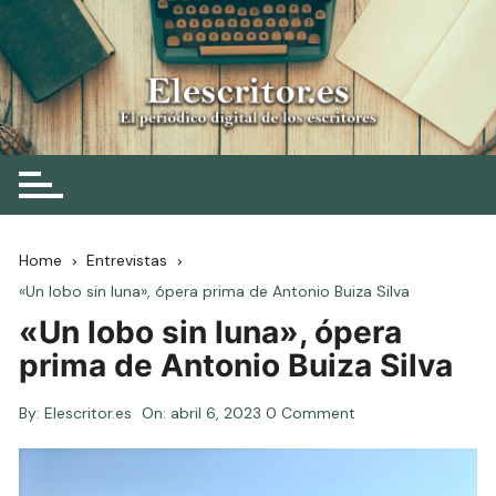
Skip
to
content
Elescritor.es
El periódico digital de los escritores
Home
Entrevistas
«Un lobo sin luna», ópera prima de Antonio Buiza Silva
«Un lobo sin luna», ópera
prima de Antonio Buiza Silva
By:
Elescritor.es
On:
abril 6, 2023
0 Comment