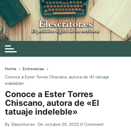
Skip
to
content
Elescritor.es
El periódico digital de los escritores
Home
Entrevistas
Conoce a Ester Torres Chiscano, autora de «El tatuaje
indeleble»
Conoce a Ester Torres
Chiscano, autora de «El
tatuaje indeleble»
By:
Elescritor.es
On:
octubre 20, 2022
0 Comment