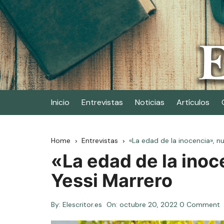
Skip
to
content
Elescritor.es
El periódico digital de los escritores
Inicio
Entrevistas
Noticias
Artículos
Home
Entrevistas
«La edad de la inocencia», n
«La edad de la inoc
Yessi Marrero
By:
Elescritor.es
On:
octubre 20, 2022
0 Comment