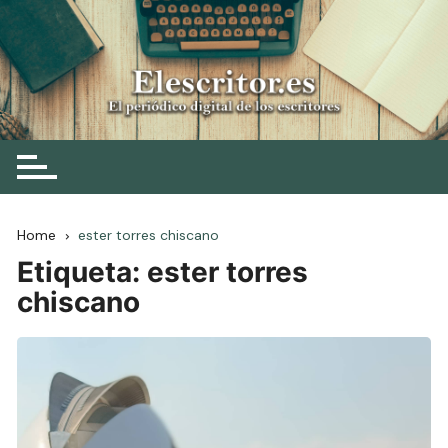
Skip
to
content
Elescritor.es
El periódico digital de los escritores
Home
ester torres chiscano
Etiqueta:
ester torres
chiscano