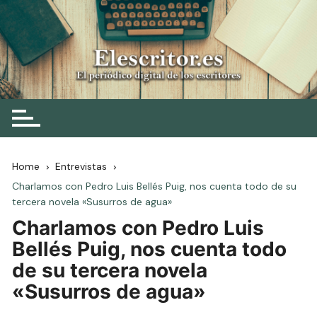
Skip
to
content
Elescritor.es
El periódico digital de los escritores
Home
Entrevistas
Charlamos con Pedro Luis Bellés Puig, nos cuenta todo de su
tercera novela «Susurros de agua»
Charlamos con Pedro Luis
Bellés Puig, nos cuenta todo
de su tercera novela
«Susurros de agua»