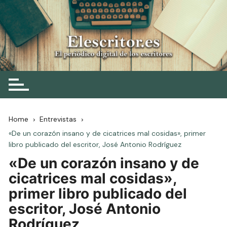
Skip
to
content
Elescritor.es
El periódico digital de los escritores
Home
Entrevistas
«De un corazón insano y de cicatrices mal cosidas», primer
libro publicado del escritor, José Antonio Rodríguez
«De un corazón insano y de
cicatrices mal cosidas»,
primer libro publicado del
escritor, José Antonio
Rodríguez