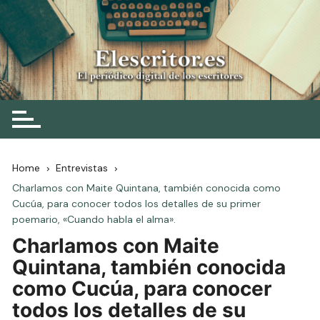
Skip
to
content
Elescritor.es
El periódico digital de los escritores
Home
Entrevistas
Charlamos con Maite Quintana, también conocida como
Cucúa, para conocer todos los detalles de su primer
poemario, «Cuando habla el alma».
Charlamos con Maite
Quintana, también conocida
como Cucúa, para conocer
todos los detalles de su