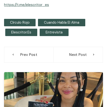
https://t.me/elescritor_es
Círculo Rojo
Cuando Habla El Alma
Elescritor.es
Entrevista
Navegación
Prev Post
Next Post
de
entradas