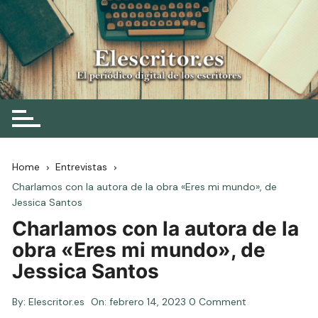
Skip
to
content
Elescritor.es
El periódico digital de los escritores
Home
Entrevistas
Charlamos con la autora de la obra «Eres mi mundo», de
Jessica Santos
Charlamos con la autora de la
obra «Eres mi mundo», de
Jessica Santos
By:
Elescritor.es
On:
febrero 14, 2023
0 Comment