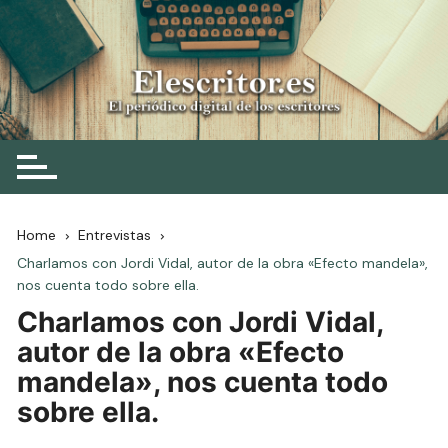
Skip
to
content
Elescritor.es
El periódico digital de los escritores
Home
Entrevistas
Charlamos con Jordi Vidal, autor de la obra «Efecto mandela»,
nos cuenta todo sobre ella.
Charlamos con Jordi Vidal,
autor de la obra «Efecto
mandela», nos cuenta todo
sobre ella.