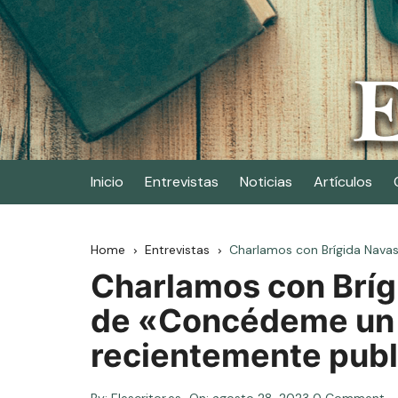
Skip
to
content
Elescritor.es
El periódico digital de los escritores
Inicio
Entrevistas
Noticias
Artículos
Home
Entrevistas
Charlamos con Brígida Navas
Charlamos con Bríg
de «Concédeme un 
recientemente publi