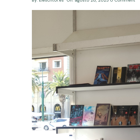
By:
Elescritor.es
On:
agosto 28, 2023
0 Comment