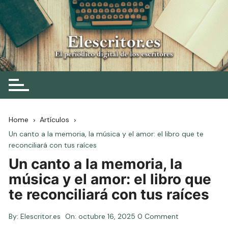
Skip
to
content
Elescritor.es
El periódico digital de los escritores
Home
Artículos
Un canto a la memoria, la música y el amor: el libro que te
reconciliará con tus raíces
Un canto a la memoria, la
música y el amor: el libro que
te reconciliará con tus raíces
By:
Elescritor.es
On:
octubre 16, 2025
0 Comment