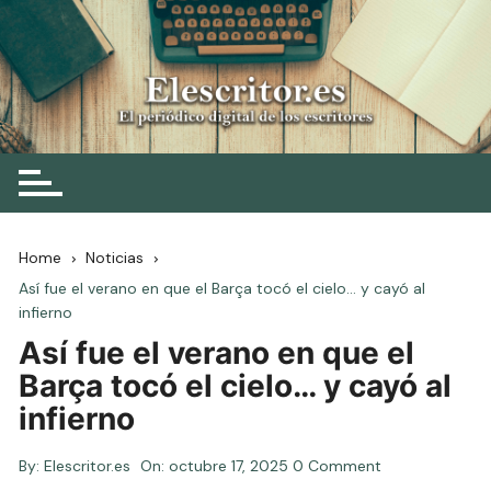
Skip
to
content
Elescritor.es
El periódico digital de los escritores
Home
Noticias
Así fue el verano en que el Barça tocó el cielo… y cayó al
infierno
Así fue el verano en que el
Barça tocó el cielo… y cayó al
infierno
By:
Elescritor.es
On:
octubre 17, 2025
0 Comment