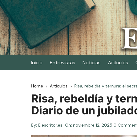
Skip
to
content
Elescritor.es
El periódico digital de los escritores
Inicio
Entrevistas
Noticias
Artículos
Home
Artículos
Risa, rebeldía y ternura: el sec
Risa, rebeldía y ter
Diario de un jubilad
By:
Elescritor.es
On:
noviembre 12, 2025
0 Commen