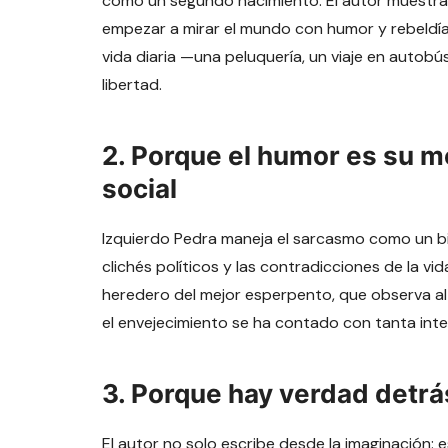
como un segundo nacimiento. El autor muestra qu
empezar a mirar el mundo con humor y rebeldía. C
vida diaria —una peluquería, un viaje en autob
libertad.
2. Porque el humor es su m
social
Izquierdo Pedra maneja el sarcasmo como un bist
clichés políticos y las contradicciones de la vi
heredero del mejor esperpento, que observa al 
el envejecimiento se ha contado con tanta int
3. Porque hay verdad detrá
El autor no solo escribe desde la imaginación: e