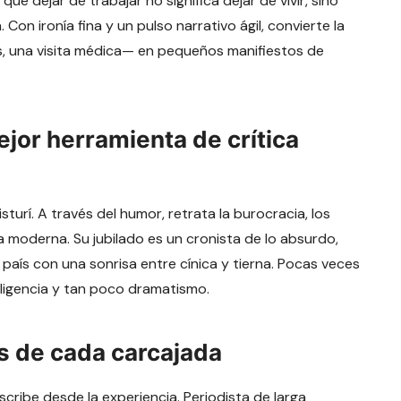
e dejar de trabajar no significa dejar de vivir, sino
on ironía fina y un pulso narrativo ágil, convierte la
ús, una visita médica— en pequeños manifiestos de
ejor herramienta de crítica
urí. A través del humor, retrata la burocracia, los
da moderna. Su jubilado es un cronista de lo absurdo,
país con una sonrisa entre cínica y tierna. Pocas veces
eligencia y tan poco dramatismo.
s de cada carcajada
scribe desde la experiencia. Periodista de larga