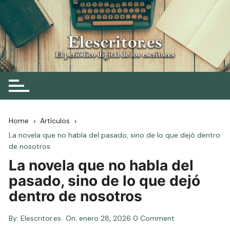
Skip
to
content
Elescritor.es
El periódico digital de los escritores
Home
Artículos
La novela que no habla del pasado, sino de lo que dejó dentro
de nosotros
La novela que no habla del
pasado, sino de lo que dejó
dentro de nosotros
By:
Elescritor.es
On:
enero 28, 2026
0 Comment