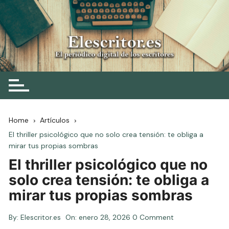
Skip
to
content
Elescritor.es
El periódico digital de los escritores
Home
Artículos
El thriller psicológico que no solo crea tensión: te obliga a
mirar tus propias sombras
El thriller psicológico que no
solo crea tensión: te obliga a
mirar tus propias sombras
By:
Elescritor.es
On:
enero 28, 2026
0 Comment