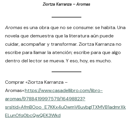
Ziortza Karranza – Aromas
Aromas
es una obra que no se consume: se habita. Una
novela que demuestra que la literatura aún puede
cuidar, acompañar y transformar. Ziortza Karranza no
escribe para llamar la atención; escribe para que algo
dentro del lector se mueva. Y eso, hoy, es mucho.
Comprar «Ziortza Karranza –
Aromas»:
https://www.casadellibro.com/libro-
aromas/9788419997579/16498823?
srsltid=AfmBOoo_E7KKx4u0wmV6uvbglTXMVB1admrXk
ELunOfq0bcQwQEK3Wkd