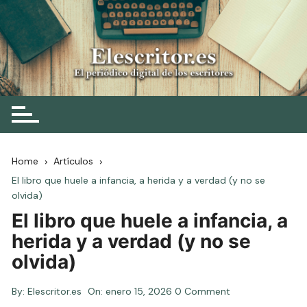
Skip
to
content
Elescritor.es
El periódico digital de los escritores
Home
Artículos
El libro que huele a infancia, a herida y a verdad (y no se
olvida)
El libro que huele a infancia, a
herida y a verdad (y no se
olvida)
By:
Elescritor.es
On:
enero 15, 2026
0 Comment