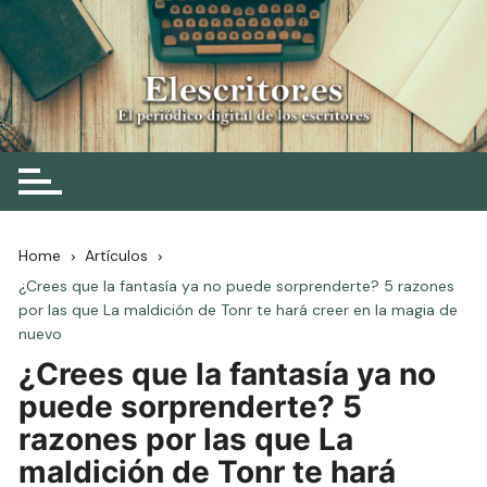
Skip
to
content
Elescritor.es
El periódico digital de los escritores
Home
Artículos
¿Crees que la fantasía ya no puede sorprenderte? 5 razones
por las que La maldición de Tonr te hará creer en la magia de
nuevo
¿Crees que la fantasía ya no
puede sorprenderte? 5
razones por las que La
maldición de Tonr te hará