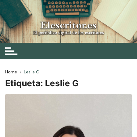
Skip
to
content
Elescritor.es
El periódico digital de los escritores
Home
Leslie G
Etiqueta:
Leslie G