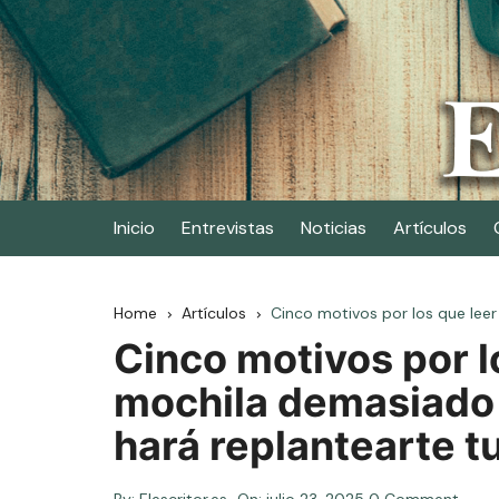
Skip
to
content
Elescritor.es
El periódico digital de los escritores
Inicio
Entrevistas
Noticias
Artículos
Home
Artículos
Cinco motivos por los que leer
Cinco motivos por l
mochila demasiado ll
hará replantearte t