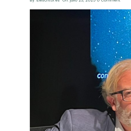
By:
Elescritor.es
On:
julio 23, 2025
0 Comment