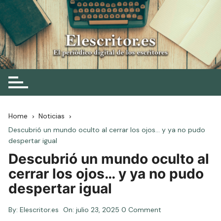
Skip
to
content
Elescritor.es
El periódico digital de los escritores
Home
Noticias
Descubrió un mundo oculto al cerrar los ojos… y ya no pudo
despertar igual
Descubrió un mundo oculto al
cerrar los ojos… y ya no pudo
despertar igual
By:
Elescritor.es
On:
julio 23, 2025
0 Comment