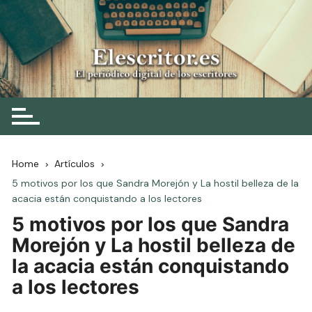
Skip
to
content
Elescritor.es
El periódico digital de los escritores
Home
Artículos
5 motivos por los que Sandra Morejón y La hostil belleza de la
acacia están conquistando a los lectores
5 motivos por los que Sandra
Morejón y La hostil belleza de
la acacia están conquistando
a los lectores