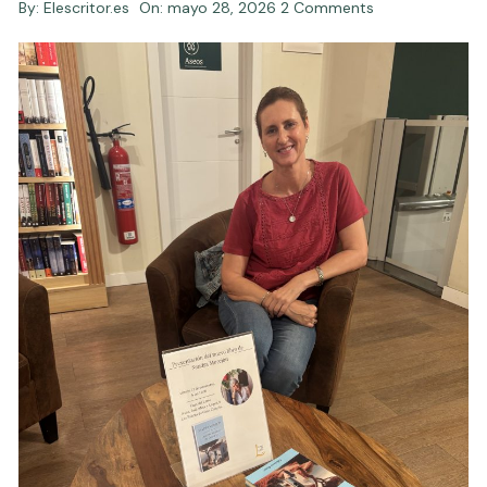
By:
Elescritor.es
On:
mayo 28, 2026
2 Comments