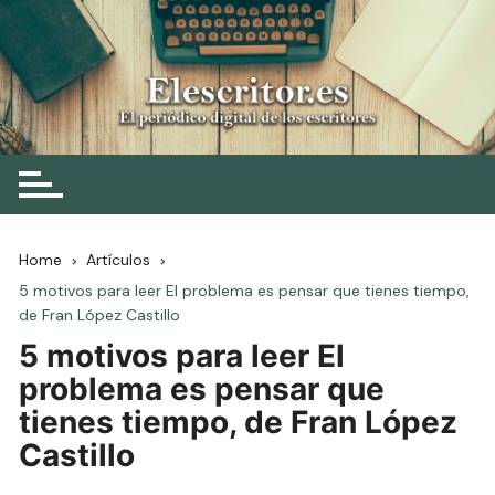
Skip
to
content
Elescritor.es
El periódico digital de los escritores
Home
Artículos
5 motivos para leer El problema es pensar que tienes tiempo,
de Fran López Castillo
5 motivos para leer El
problema es pensar que
tienes tiempo, de Fran López
Castillo