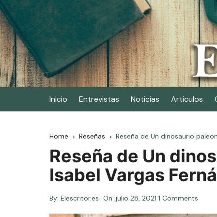
Skip
to
content
Elescritor.es
El periódico digital de los escritores
Inicio
Entrevistas
Noticias
Artículos
Home
Reseñas
Reseña de Un dinosaurio paleon
Reseña de Un dinos
Isabel Vargas Fern
By:
Elescritor.es
On:
julio 28, 2021
1 Comments