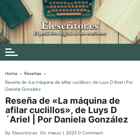
Skip
to
content
Elescritor.es
El periódico digital de los escritores
Home
Reseñas
Reseña de «La máquina de afilar cuclillos», de Luys D´Ariel | Por
Daniela González
Reseña de «La máquina de
afilar cuclillos», de Luys D
´Ariel | Por Daniela González
By:
Elescritor.es
On:
marzo 1, 2023
0 Comment