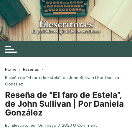
Skip
to
content
Elescritor.es
El periódico digital de los escritores
Home
Reseñas
Reseña de “El faro de Estela”, de John Sullivan | Por Daniela
González
Reseña de “El faro de Estela”,
de John Sullivan | Por Daniela
González
By:
Elescritor.es
On:
mayo 3, 2023
0 Comment