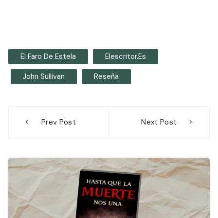
El Faro De Estela
Elescritor.es
John Sullivan
Reseña
Navegación
Prev Post
Next Post
de
entradas