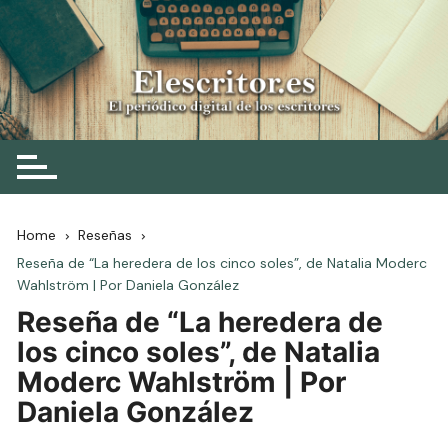
Skip
to
content
Elescritor.es
El periódico digital de los escritores
Home
Reseñas
Reseña de “La heredera de los cinco soles”, de Natalia Moderc
Wahlström | Por Daniela González
Reseña de “La heredera de
los cinco soles”, de Natalia
Moderc Wahlström | Por
Daniela González