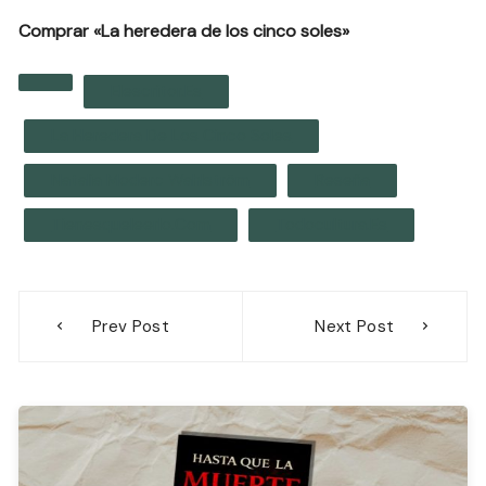
Comprar «La heredera de los cinco soles»
Elescritor.es
La Heredera De Los Cinco Soles
Natalia Moderc Wahlström
Reseña
Tienesqueleerlo.com
Todocultura.es
Navegación
Prev Post
Next Post
de
entradas