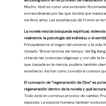
autobiográfico en su proceso de maduración y
Mucho. Abel es como una extensión ficcionada 
extraordinarias por las que tendrá que madura
me llevó años. Las enseñanzas de Fronte en la no
La novela mezcla búsqueda espiritual, violencia
realmente: la psicología del individuo o el senti
Principalmente el origen del universo y la vida
titulado “Breve historia del tiempo: del Big Bang
retando las creencias religiosas y con ello la 
que, basada en la ciencia, pudiera también darn
enseñaron. Así fue como concebí el cosmos que 
El concepto de “regeneración de Dios” es pote
regeneración dentro de la novela y qué lectura
Todo está en continuo proceso de cambio. Prueb
especies. La especie humana también evolucion