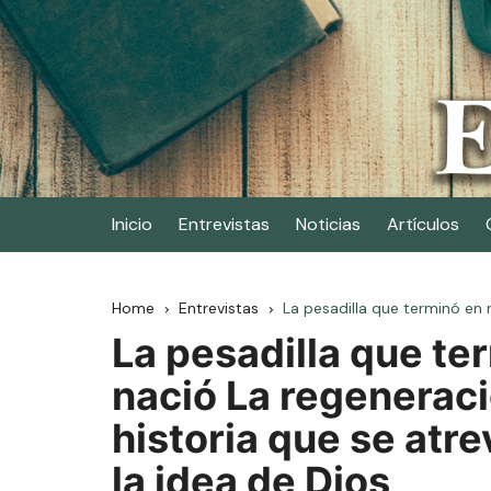
Skip
to
content
Elescritor.es
El periódico digital de los escritores
Inicio
Entrevistas
Noticias
Artículos
Home
Entrevistas
La pesadilla que terminó en n
La pesadilla que te
nació La regeneraci
historia que se atre
la idea de Dios