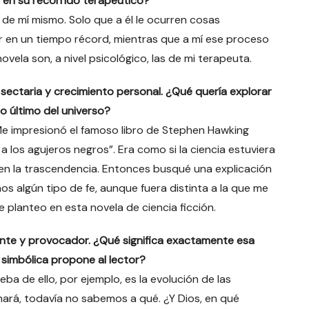
 en su recorrido terapéutico?
de mí mismo. Solo que a él le ocurren cosas
r en un tiempo récord, mientras que a mí ese proceso
vela son, a nivel psicológico, las de mi terapeuta.
 sectaria y crecimiento personal. ¿Qué quería explorar
do último del universo?
. Me impresionó el famoso libro de Stephen Hawking
 a los agujeros negros”. Era como si la ciencia estuviera
fe en la trascendencia. Entonces busqué una explicación
os algún tipo de fe, aunque fuera distinta a la que me
planteo en esta novela de ciencia ficción.
nte y provocador. ¿Qué significa exactamente esa
 simbólica propone al lector?
a de ello, por ejemplo, es la evolución de las
ará, todavía no sabemos a qué. ¿Y Dios, en qué